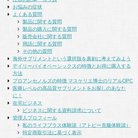
お悩みの症状
よくある質問
製品に関する質問
製品の購入に関する質問
販売会社に関する質問
用語に関する質問
その他の質問
海外サプリメントという選択肢を真剣に考えてみよう
デイリーバイオベーシックスの特徴とお得に購入する
方法
プロアンセノルズの特徴 マスケリエ博士のリアルOPC
医療レベルの高品質サプリメントをお探しのあなた
に！
在宅ビジネス
ビジネスに関する資料請求について
管理人プロフィール
私のライフプラス体験談（アトピー克服体験談）
特定商取引法に基づく表示